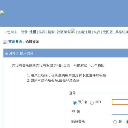
»
您尚未
登录
注册
|
推荐
|
搜索
|
社区服务
|
邀请注册
|
银行
|
无图版
|
风格切
蓝调粤语
» 论坛提示
蓝调粤语 提示信息
您没有登录或者您没有权限访问此页面，可能有如下几个原因:
用户组权限：你所属的用户组没有下载附件的权限
您还不是论坛会员,请先登录论坛
登录
用户名
UID
密 码
隐身登录
是