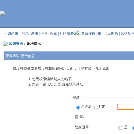
»
您尚未
登录
注册
|
推荐
|
搜索
|
社区服务
|
邀请注册
|
银行
|
无图版
|
风格切
蓝调粤语
» 论坛提示
蓝调粤语 提示信息
您没有登录或者您没有权限访问此页面，可能有如下几个原因:
您无权限编辑别人的帖子
您还不是论坛会员,请先登录论坛
登录
用户名
UID
密 码
隐身登录
是