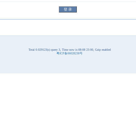
Total 0.029123(s) query 3, Time now is:08-08 23:00, Gzip enabled
粤ICP备06028238号