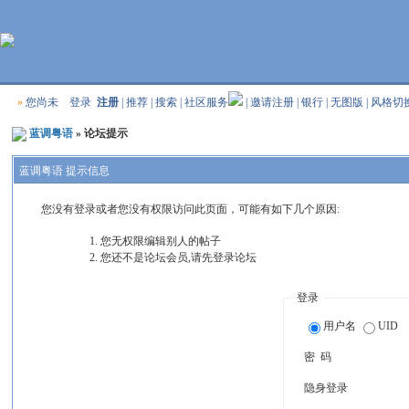
»
您尚未
登录
注册
|
推荐
|
搜索
|
社区服务
|
邀请注册
|
银行
|
无图版
|
风格切
蓝调粤语
» 论坛提示
蓝调粤语 提示信息
您没有登录或者您没有权限访问此页面，可能有如下几个原因:
您无权限编辑别人的帖子
您还不是论坛会员,请先登录论坛
登录
用户名
UID
密 码
隐身登录