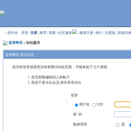
»
您尚未
登录
注册
|
推荐
|
搜索
|
社区服务
|
邀请注册
|
银行
|
无图版
|
风格切
蓝调粤语
» 论坛提示
蓝调粤语 提示信息
您没有登录或者您没有权限访问此页面，可能有如下几个原因:
您无权限编辑别人的帖子
您还不是论坛会员,请先登录论坛
登录
用户名
UID
密 码
隐身登录
是