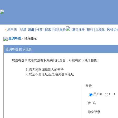
»
您尚未
登录
注册
|
推荐
|
搜索
|
社区服务
|
邀请注册
|
银行
|
无图版
|
风格切
蓝调粤语
» 论坛提示
蓝调粤语 提示信息
您没有登录或者您没有权限访问此页面，可能有如下几个原因:
您无权限编辑别人的帖子
您还不是论坛会员,请先登录论坛
登录
用户名
UID
密 码
隐身登录