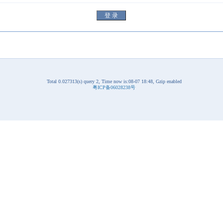
Total 0.027313(s) query 2, Time now is:08-07 18:48, Gzip enabled
粤ICP备06028238号