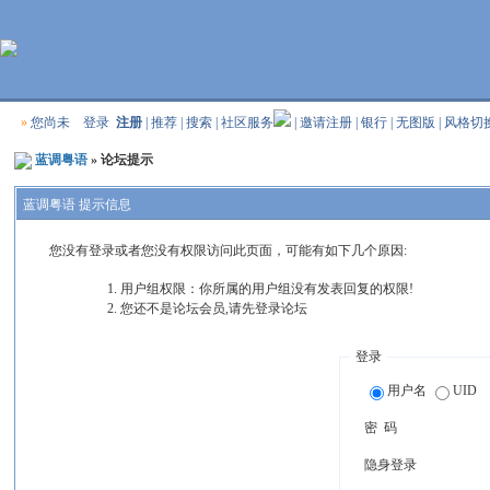
»
您尚未
登录
注册
|
推荐
|
搜索
|
社区服务
|
邀请注册
|
银行
|
无图版
|
风格切
蓝调粤语
» 论坛提示
蓝调粤语 提示信息
您没有登录或者您没有权限访问此页面，可能有如下几个原因:
用户组权限：你所属的用户组没有发表回复的权限!
您还不是论坛会员,请先登录论坛
登录
用户名
UID
密 码
隐身登录