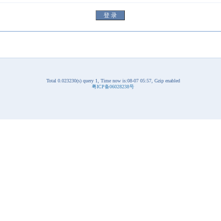
Total 0.023230(s) query 1, Time now is:08-07 05:57, Gzip enabled
粤ICP备06028238号