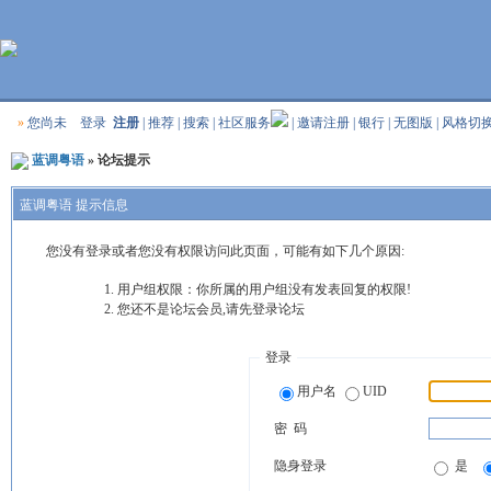
»
您尚未
登录
注册
|
推荐
|
搜索
|
社区服务
|
邀请注册
|
银行
|
无图版
|
风格切
蓝调粤语
» 论坛提示
蓝调粤语 提示信息
您没有登录或者您没有权限访问此页面，可能有如下几个原因:
用户组权限：你所属的用户组没有发表回复的权限!
您还不是论坛会员,请先登录论坛
登录
用户名
UID
密 码
隐身登录
是