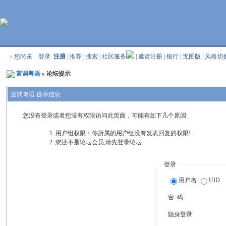
»
您尚未
登录
注册
|
推荐
|
搜索
|
社区服务
|
邀请注册
|
银行
|
无图版
|
风格切
蓝调粤语
» 论坛提示
蓝调粤语 提示信息
您没有登录或者您没有权限访问此页面，可能有如下几个原因:
用户组权限：你所属的用户组没有发表回复的权限!
您还不是论坛会员,请先登录论坛
登录
用户名
UID
密 码
隐身登录