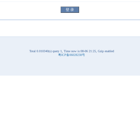
Total 0.010340(s) query 1, Time now is:08-06 21:25, Gzip enabled
粤ICP备06028238号