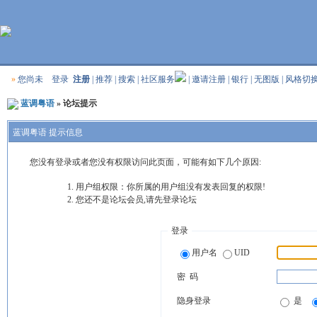
»
您尚未
登录
注册
|
推荐
|
搜索
|
社区服务
|
邀请注册
|
银行
|
无图版
|
风格切
蓝调粤语
» 论坛提示
蓝调粤语 提示信息
您没有登录或者您没有权限访问此页面，可能有如下几个原因:
用户组权限：你所属的用户组没有发表回复的权限!
您还不是论坛会员,请先登录论坛
登录
用户名
UID
密 码
隐身登录
是