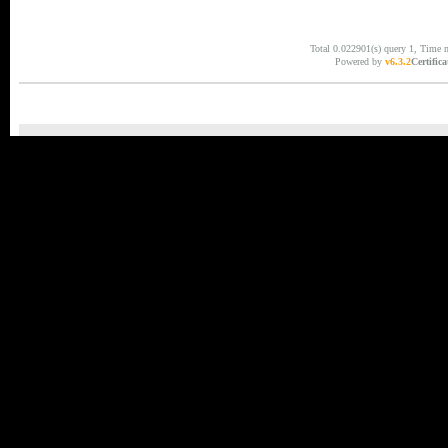
Total 0.022901(s) query 1, Time 
Powered by
v6.3.2
Certifica