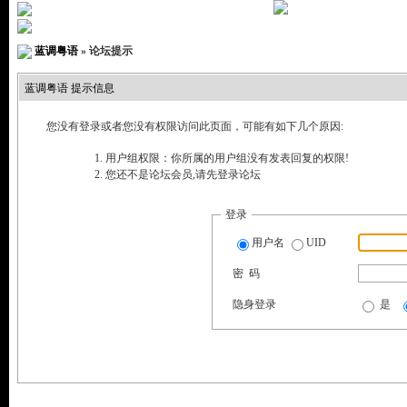
» 您尚未
登录
注册
|
推荐
|
搜索
|
帮助
|
社区服务
|
|
邀
蓝调粤语
» 论坛提示
蓝调粤语 提示信息
您没有登录或者您没有权限访问此页面，可能有如下几个原因:
用户组权限：你所属的用户组没有发表回复的权限!
您还不是论坛会员,请先登录论坛
登录
用户名
UID
密 码
隐身登录
是