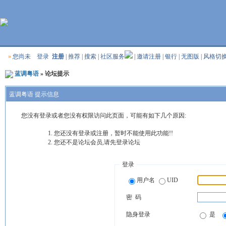
»
您尚未
登录
注册
|
推荐
|
搜索
|
社区服务
|
邀请注册
|
银行
|
无图版
|
风格切
蓝调粤语
» 论坛提示
蓝调粤语 提示信息
您没有登录或者您没有权限访问此页面，可能有如下几个原因:
您还没有登录或注册，暂时不能使用此功能!!
您还不是论坛会员,请先登录论坛
登录
用户名
UID
密 码
隐身登录
是