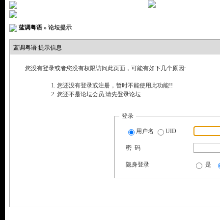
» 您尚未
登录
注册
|
推荐
|
搜索
|
帮助
|
社区服务
|
|
邀
蓝调粤语
» 论坛提示
蓝调粤语 提示信息
您没有登录或者您没有权限访问此页面，可能有如下几个原因:
您还没有登录或注册，暂时不能使用此功能!!
您还不是论坛会员,请先登录论坛
登录
用户名
UID
密 码
隐身登录
是