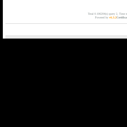
Total 0.106204(s) query 2, Time 
Powered by
v6.3.2
Certifica