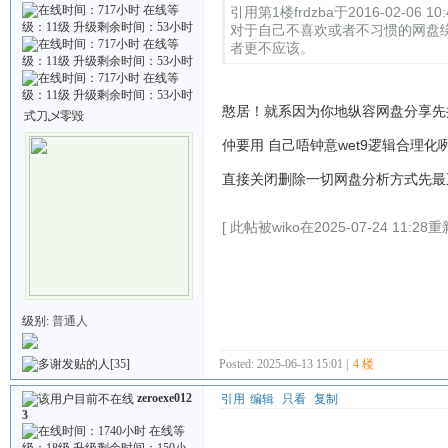
引用第1楼frdzba于2016-02-06 10
对于自己不喜欢或者不习惯的网盘
者更不应该。
憨居！就系因为你地纵容网盘分享先
式刀乄零毀
仲要用 自己唔钟意wet9逻辑合理
直接关闭删除一切网盘分析方式先最
[ 此帖被wiko在2025-07-24 11:28
级别:
普通人
[35]
Posted: 2025-06-13 15:01 |
4 楼
zeroexe012
引用
编辑
只看
复制
3