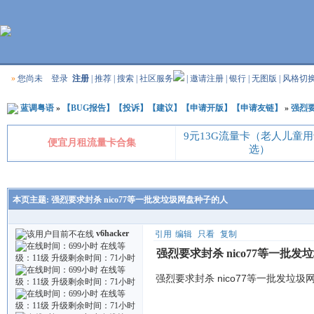
»
您尚未
登录
注册
|
推荐
|
搜索
|
社区服务
|
邀请注册
|
银行
|
无图版
|
风格切
蓝调粤语
»
【BUG报告】【投诉】【建议】【申请开版】【申请友链】
»
强烈要
9元13G流量卡（老人儿童
便宜月租流量卡合集
选）
本页主题:
强烈要求封杀 nico77等一批发垃圾网盘种子的人
v6hacker
引用
编辑
只看
复制
强烈要求封杀 nico77等一批
强烈要求封杀 nico77等一批发垃