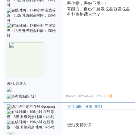
吾仲意，吾好下罗~！
有能力，自己仲意发乜盘就发乜盘
有乜资格话人地？
级别:
普通人
Posted: 2025-07-18 12:17 |
5 楼
[5]
dgcsping
引用
编辑
只看
复制
强烈支持封杀