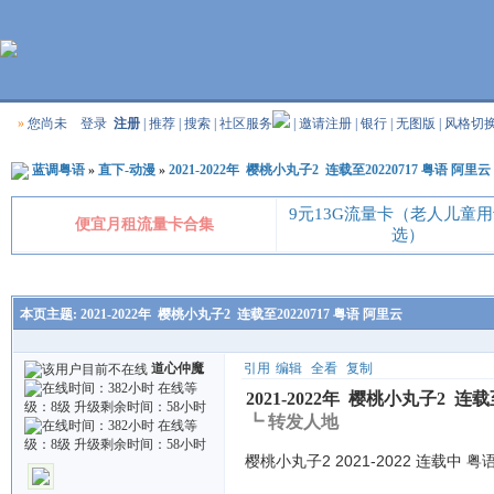
»
您尚未
登录
注册
|
推荐
|
搜索
|
社区服务
|
邀请注册
|
银行
|
无图版
|
风格切
蓝调粤语
»
直下-动漫
»
2021-2022年 樱桃小丸子2 连载至20220717 粤语 阿里云
9元13G流量卡（老人儿童
便宜月租流量卡合集
选）
本页主题:
2021-2022年 樱桃小丸子2 连载至20220717 粤语 阿里云
道心仲魔
引用
编辑
全看
复制
2021-2022年 樱桃小丸子2 连载
┗ 转发人地
樱桃小丸子2 2021-2022 连载中 粤