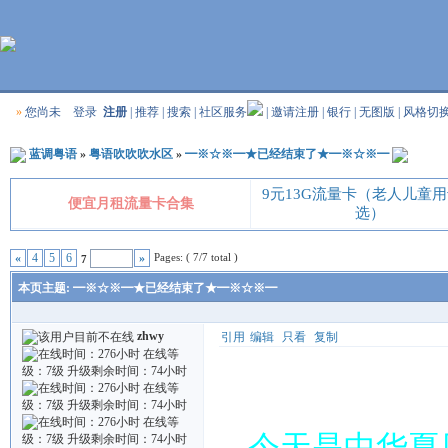
»
您尚未
登录
注册
|
推荐
|
搜索
|
社区服务
|
邀请注册
|
银行
|
无图版
|
风格切
蓝调粤语
»
粤语吹吹吹水区
»
━※☆※━★已经结束了★━※☆※━
9元13G流量卡（老人儿童
便宜月租流量卡合集
选）
Pages: ( 7/7 total )
«
4
5
6
»
7
本页主题:
━※☆※━★已经结束了★━※☆※━
zhwy
引用
编辑
只看
复制
今天是中华夏