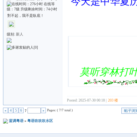
今天是中华夏历
對不起，我不是臥底！
Quote:
级别:
新人
[0]
莫听穿林打
Posted: 2025-07-30 00:18 |
203 楼
Pages: ( 7/7 total )
«
4
5
6
»
帖子浏
7
蓝调粤语
»
粤语吹吹吹水区