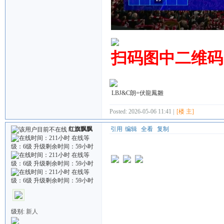
扫码图中二维码
LBJ&C朗=伏龍鳳雛
Posted: 2026-05-06 11:41 |
[楼 主]
红旗飘飘
引用
编辑
全看
复制
级别:
新人