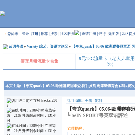
»
您尚未
登录
注册
|
推荐
|
搜索
|
社区服务
|
邀请注册
|
银行
|
无图版
|
风格切
蓝调粤语
»
Variety-综艺、资讯讨论区
»
【夸克quark】05.06-歐洲聯賽冠軍
9元13G流量卡（老人儿童
便宜月租流量卡合集
选）
本页主题:
【夸克quark】05.06-歐洲聯賽冠軍盃-阿仙奴對馬德里體育會 (準決賽次
hacker200
引用
编辑
全看
复制
3
【夸克quark】05.06-歐洲
┗ beIN SPORT粵英双语評述
管理提醒：