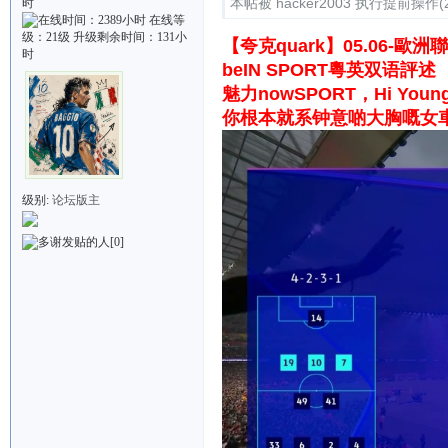
本帖被 hacker2003 执行提前操作(20
【夸克quark】05.06-
beIN SPORT粵英双语評述
魅力nowSPORT，Hi You
你根本就系钟意啲大胸嘅女
级别:
论坛版主
[0]