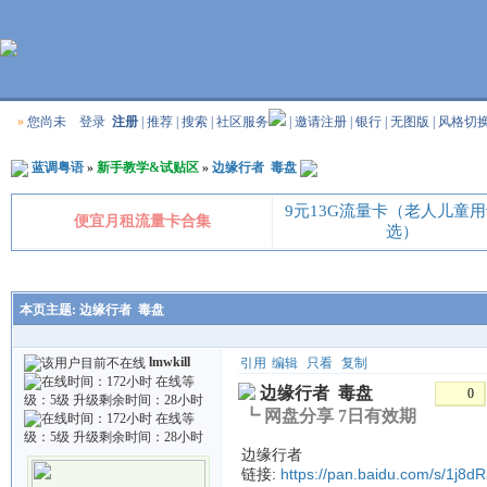
»
您尚未
登录
注册
|
推荐
|
搜索
|
社区服务
|
邀请注册
|
银行
|
无图版
|
风格切
蓝调粤语
»
新手教学&试贴区
»
边缘行者 毒盘
9元13G流量卡（老人儿童
便宜月租流量卡合集
选）
本页主题:
边缘行者 毒盘
lmwkill
引用
编辑
只看
复制
边缘行者 毒盘
0
┗ 网盘分享 7日有效期
边缘行者
链接:
https://pan.baidu.com/s/1