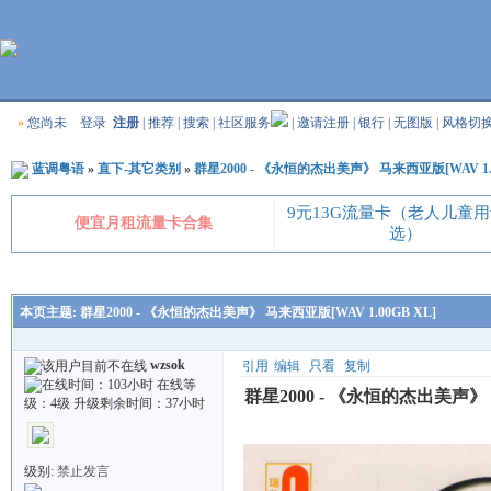
»
您尚未
登录
注册
|
推荐
|
搜索
|
社区服务
|
邀请注册
|
银行
|
无图版
|
风格切
蓝调粤语
»
直下-其它类别
»
群星2000 - 《永恒的杰出美声》 马来西亚版[WAV 1.0
9元13G流量卡（老人儿童
便宜月租流量卡合集
选）
本页主题:
群星2000 - 《永恒的杰出美声》 马来西亚版[WAV 1.00GB XL]
wzsok
引用
编辑
只看
复制
群星2000 - 《永恒的杰出美声》 马
级别:
禁止发言