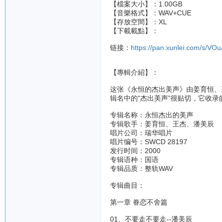
【檔案大小】：1.00GB
【音樂格式】：WAV+CUE
【存放空間】：XL
【下載載點】：
链接：
https://pan.xunlei.com/s
【專輯介紹】：
这张《永恒的杰出美声》由姜育恒、
辑名中的“杰出美声”很贴切，它收
专辑名称：永恒杰出的美声
专辑歌手：姜育恒、王杰、潘美辰
唱片公司：瑞华唱片
唱片编号：SWCD 28197
发行时间：2000
专辑语种：国语
专辑品质：整轨WAV
专辑曲目：
第一章 眷恋不舍篇
01、不要走不要走--潘美辰