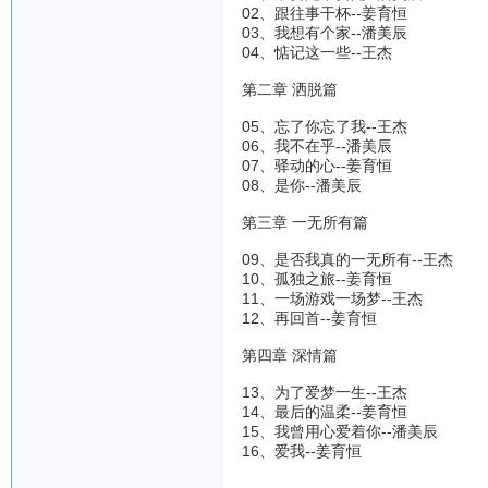
02、跟往事干杯--姜育恒
03、我想有个家--潘美辰
04、惦记这一些--王杰
第二章 洒脱篇
05、忘了你忘了我--王杰
06、我不在乎--潘美辰
07、驿动的心--姜育恒
08、是你--潘美辰
第三章 一无所有篇
09、是否我真的一无所有--王杰
10、孤独之旅--姜育恒
11、一场游戏一场梦--王杰
12、再回首--姜育恒
第四章 深情篇
13、为了爱梦一生--王杰
14、最后的温柔--姜育恒
15、我曾用心爱着你--潘美辰
16、爱我--姜育恒