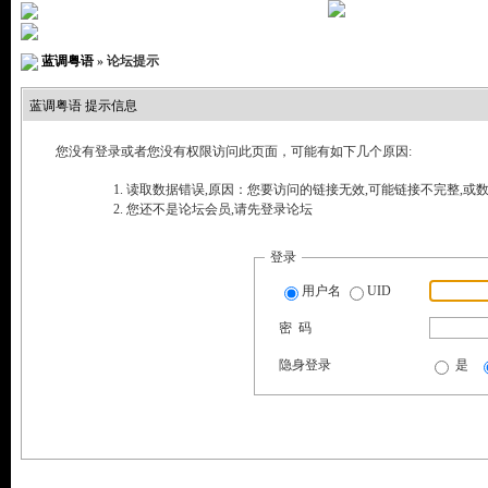
» 您尚未
登录
注册
|
推荐
|
搜索
|
帮助
|
社区服务
|
|
邀
蓝调粤语
» 论坛提示
蓝调粤语 提示信息
您没有登录或者您没有权限访问此页面，可能有如下几个原因:
读取数据错误,原因：您要访问的链接无效,可能链接不完整,或数
您还不是论坛会员,请先登录论坛
登录
用户名
UID
密 码
隐身登录
是