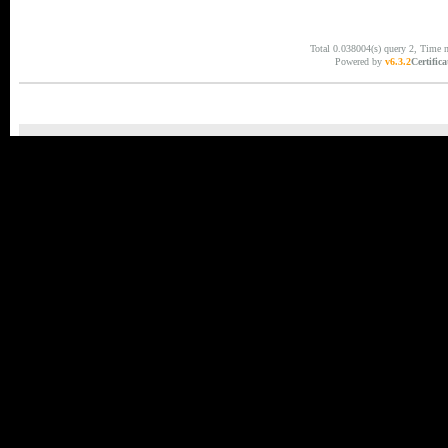
Total 0.038004(s) query 2, Time 
Powered by
v6.3.2
Certifica