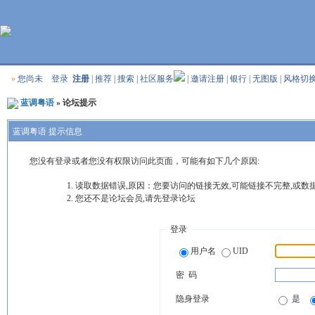
»
您尚未
登录
注册
|
推荐
|
搜索
|
社区服务
|
邀请注册
|
银行
|
无图版
|
风格切
蓝调粤语
» 论坛提示
蓝调粤语 提示信息
您没有登录或者您没有权限访问此页面，可能有如下几个原因:
读取数据错误,原因：您要访问的链接无效,可能链接不完整,或数
您还不是论坛会员,请先登录论坛
登录
用户名
UID
密 码
隐身登录
是