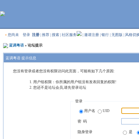
»
您尚未
登录
注册
|
推荐
|
搜索
|
社区服务
|
邀请注册
|
银行
|
无图版
|
风格切
蓝调粤语
» 论坛提示
蓝调粤语 提示信息
您没有登录或者您没有权限访问此页面，可能有如下几个原因:
用户组权限：你所属的用户组没有发表回复的权限!
您还不是论坛会员,请先登录论坛
登录
用户名
UID
密 码
隐身登录
是