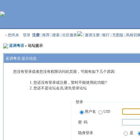
»
您尚未
登录
注册
|
推荐
|
搜索
|
社区服务
|
邀请注册
|
银行
|
无图版
|
风格切
蓝调粤语
» 论坛提示
蓝调粤语 提示信息
您没有登录或者您没有权限访问此页面，可能有如下几个原因:
您还没有登录或注册，暂时不能使用此功能!!
您还不是论坛会员,请先登录论坛
登录
用户名
UID
密 码
隐身登录
是