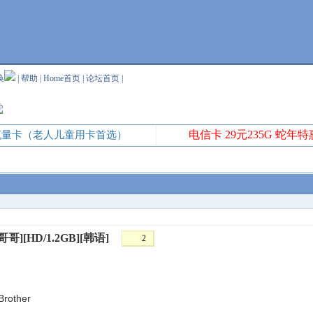
换
|
帮助
|
Home首页
|
论坛首页
|
电信卡 29元235G 蛇年
G流量卡（老人儿童用卡首选）
哥哥][HD/1.2GB][韩语]
2
other