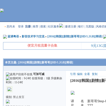
»
您尚未
登录
注册
|
推荐
|
搜索
|
社区服务
|
邀请注册
|
银行
|
无图版
|
风格切
蓝调粤语
»
影音技术学习交流
»
[2016][韩国][剧情][新哥哥][HD/1.2GB][韩语]
便宜月租流量卡合集
9元13
本页主题:
[2016][韩国][剧情][新哥哥][HD/1.2GB][韩语]
可加可减
引用
编辑
全看
复制
[2016][韩国][剧情][新
级别:
禁止发言
译 名 新哥哥Step-Br
片 名 ???