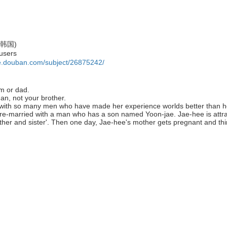
(韩国)
sers
ie.douban.com/subject/26875242/
m or dad.
, not your brother.
so many men who have made her experience worlds better than her fi
e-married with a man who has a son named Yoon-jae. Jae-hee is attract
her and sister'. Then one day, Jae-hee's mother gets pregnant and thi