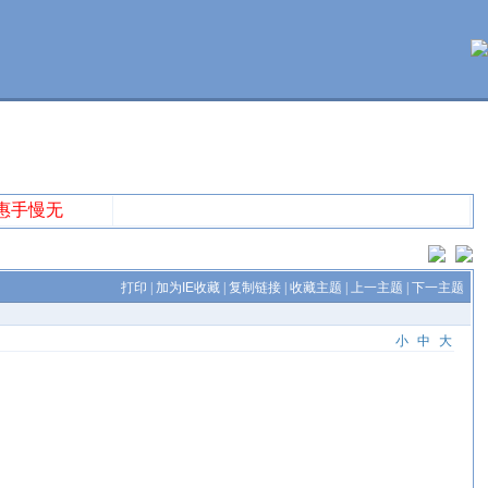
特惠手慢无
打印
|
加为IE收藏
|
复制链接
|
收藏主题
|
上一主题
|
下一主题
小
中
大