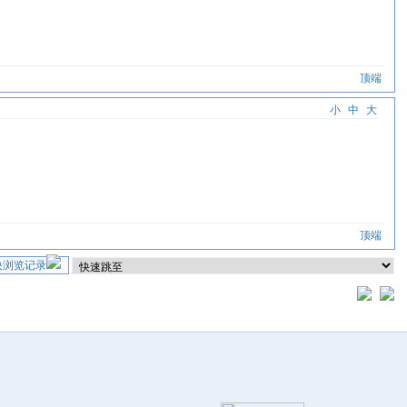
顶端
小
中
大
顶端
块浏览记录