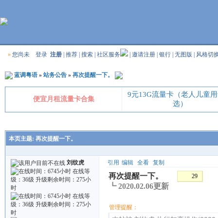
»
您尚未
登录
注册
|
推荐
|
搜索
|
社区服务
|
邀请注册
|
银行
|
无图版
|
风格切
蓝调粤语
»
站务公告
»
再次提醒一下。
9元13G流量卡（老人儿童
便宜月租流量卡合集
选）
本页主题:
再次提醒一下。
刘纹虎
引用
编辑
全看
复制
再次提醒一下。
29
┗ 2020.02.06更新
管理提醒：