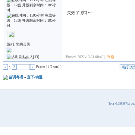
失效了,求补~
级别:
赞助会员
Posted: 2022-10-31 00:40 |
29 楼
[13]
Pages: ( 1/2 total )
«
2
»
帖子浏
1
蓝调粤语
»
直下-动漫
Total 0.055867(s) qu