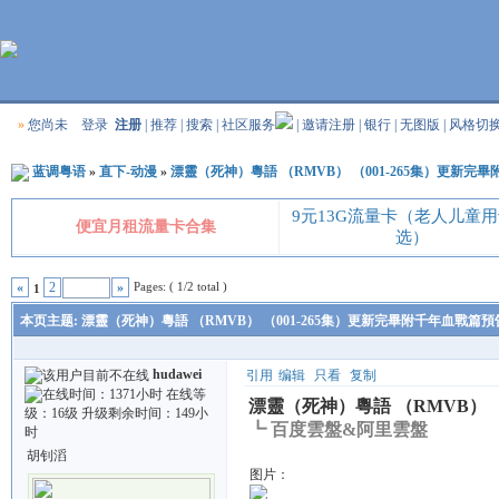
»
您尚未
登录
注册
|
推荐
|
搜索
|
社区服务
|
邀请注册
|
银行
|
无图版
|
风格切
蓝调粤语
»
直下-动漫
»
漂靈（死神）粵語 （RMVB） （001-265集）更新完
9元13G流量卡（老人儿童
便宜月租流量卡合集
选）
Pages: ( 1/2 total )
«
2
»
1
本页主题:
漂靈（死神）粵語 （RMVB） （001-265集）更新完畢附千年血戰篇預
hudawei
引用
编辑
只看
复制
漂靈（死神）粵語 （RMVB） （
┗ 百度雲盤&阿里雲盤
胡钊滔
图片：