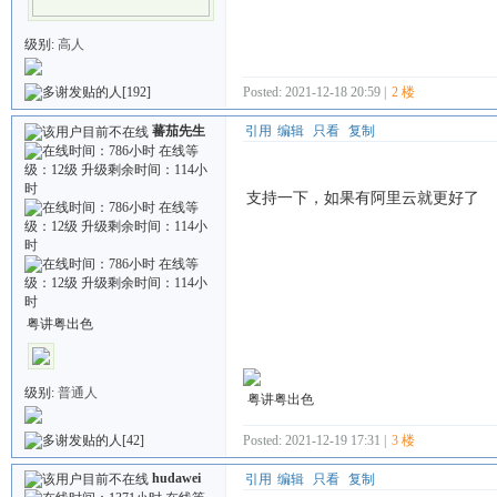
级别:
高人
[192]
Posted: 2021-12-18 20:59 |
2 楼
蕃茄先生
引用
编辑
只看
复制
支持一下，如果有阿里云就更好了
粤讲粤出色
级别:
普通人
粤讲粤出色
[42]
Posted: 2021-12-19 17:31 |
3 楼
hudawei
引用
编辑
只看
复制