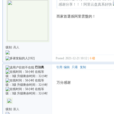
感谢分享！！！阿里云盘真系好快
而家首選係阿里雲盤的！
级别:
高人
[192]
Posted: 2021-12-21 10:12 |
6 楼
巴治奥
引用
编辑
只看
复制
万分感谢
级别:
新人