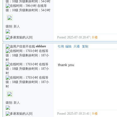
级别:
新人
Posted: 2025-07-18 20:47 |
8 楼
[0]
olddare
引用
编辑
只看
复制
thank you
级别:
新人
Posted: 2025-07-18 21:41 |
9 楼
[0]