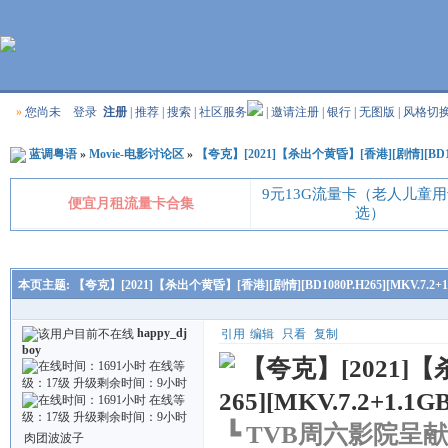
»
您尚未
登录
注册
|
推荐
|
搜索
|
社区服务
|
邀请注册
|
银行
|
无图版
|
风格切
蓝调粤语
»
Movie-电影讨论区
»
【夸克】[2021]【杀出个黄昏】[香港][剧情][BD1080
9元13G流量卡（老人儿童
便宜月租流量卡合集
选）
本页主题:
【夸克】[2021]【杀出个黄昏】[香港][剧情][BD1080P.H265][MKV.7.2+
happy_dj
引用
编辑
只看
复制
boy
【夸克】[2021]【杀
265][MKV.7.2+1.1
┗ TVB周六影院呈
肉团波波子