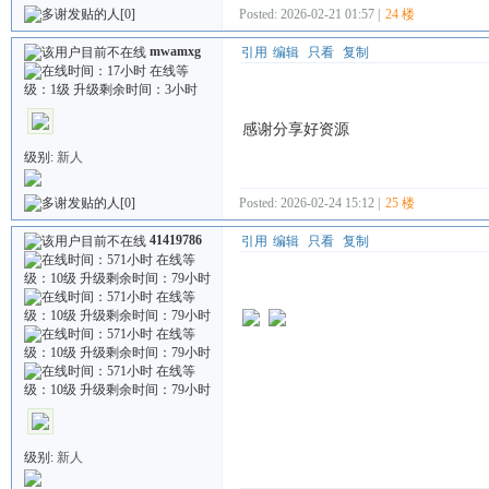
[0]
Posted: 2026-02-21 01:57 |
24 楼
mwamxg
引用
编辑
只看
复制
感谢分享好资源
级别:
新人
Posted: 2026-02-24 15:12 |
25 楼
[0]
41419786
引用
编辑
只看
复制
级别:
新人