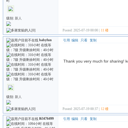
级别:
新人
Posted: 2025-07-19 00:00 |
11 楼
[0]
babyfun
引用
编辑
只看
复制
Thank you very much for shar
级别:
新人
Posted: 2025-07-19 00:37 |
12 楼
[0]
l63476499
引用
编辑
只看
复制