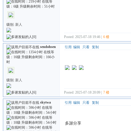
级别:
新人
Posted: 2025-07-18 19:46 |
6 楼
[0]
sendohsen
引用
编辑
只看
复制
级别:
新人
Posted: 2025-07-18 20:09 |
7 楼
[6]
skytwa
引用
编辑
只看
复制
多謝分享