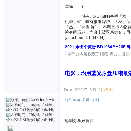
◎简 介
过去叱吒江湖的杀手「秋」（谢贤
机械手臂，唯有被迫熄炉。「秋」突
「丛」（林雪 饰），不料目标人物
缠身的遗老。当碰上被双亲抛弃，再
[attachment=864764]
2021.杀出个黄昏.BD1080P.H26
本部分内容设定了隐藏,需要回复后
电影，均用蓝光原盘压缩最
Posted: 2025-07-18 13:49 |
[楼 主]
iris_kevin
引用
编辑
只看
复制
感谢分享好资源