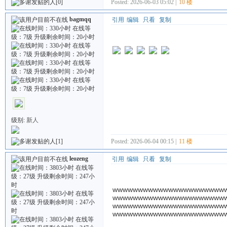
Posted: 2026-06-03 05:02 |
10 楼
[0]
bagmqq
引用
编辑
只看
复制
级别:
新人
Posted: 2026-06-04 00:15 |
11 楼
[1]
leozeng
引用
编辑
只看
复制
wwwwwwwwwwwwwwwwwwwwww
wwwwwwwwwwwwwwwwwwwwww
wwwwwwwwwwwwwwwwwwwwww
wwwwwwwwwwwwwwwwwwwwww