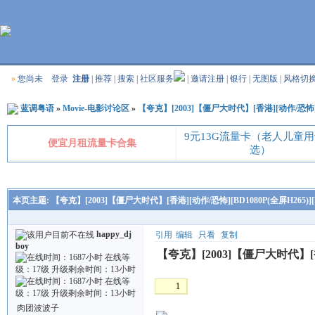
»
您尚未
登录
注册
|
推荐
|
搜索
|
社区服务
|
邀请注册
|
银行
|
无图版
|
风格切
蓝调粤语
»
Movie-电影讨论区
»
【夸克】[2003]【僵尸大时代】[香港][动作/恐怖][B
9元13G流量卡（老人儿童
便宜月租流量卡合集
选）
本页主题:
【夸克】[2003]【僵尸大时代】[香港][动作/恐怖][BD1080P(全屏H265)]
happy_dj
引用
编辑
只看
复制
boy
【夸克】[2003]【僵尸大时代】[香港
1
肉团波波子