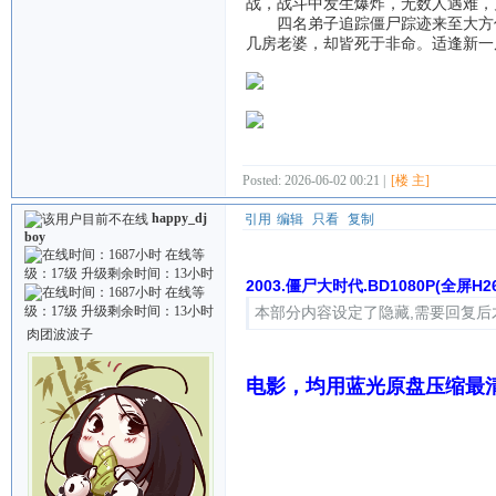
战，战斗中发生爆炸，无数人遇难，
四名弟子追踪僵尸踪迹来至大方伯
几房老婆，却皆死于非命。适逢新一
Posted: 2026-06-02 00:21 |
[楼 主]
happy_dj
引用
编辑
只看
复制
boy
2003.僵尸大时代.BD1080P(全屏
本部分内容设定了隐藏,需要回复后
肉团波波子
电影，均用蓝光原盘压缩最