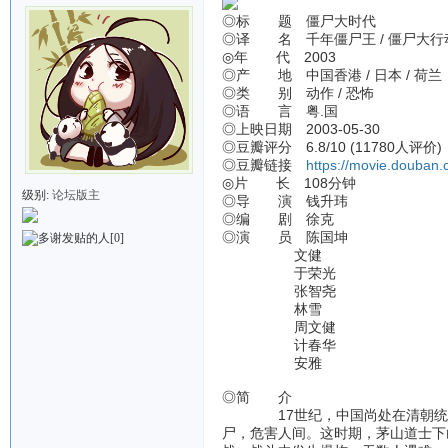
◎标 题 僵尸大时代
◎译 名 千年僵尸王 / 僵尸大行动 / The Er
◎年 代 2003
◎产 地 中国香港 / 日本 / 荷兰
◎类 别 动作 / 恐怖
◎语 言 粤.国
◎上映日期 2003-05-30
◎豆瓣评分 6.8/10 (11780人评价)
◎豆瓣链接
https://movie.douban
◎片 长 108分钟
级别:
论坛版主
◎导 演 钱升玮
◎编 剧 徐克
◎演 员 陈国坤
[0]
文健
于荣光
张智尧
林雪
周文健
计春华
安雅
◎简 介
17世纪，中国尚处在清朝统治时
尸，危害人间。这时期，茅山道士下