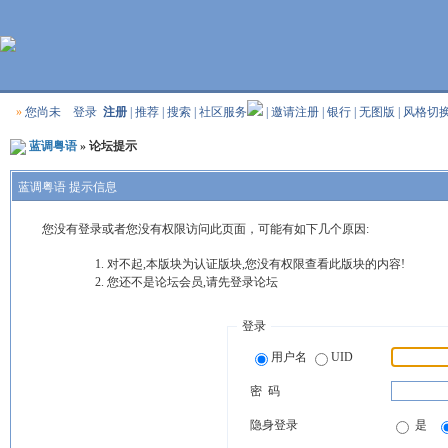
»
您尚未
登录
注册
|
推荐
|
搜索
|
社区服务
|
邀请注册
|
银行
|
无图版
|
风格切
蓝调粤语
» 论坛提示
蓝调粤语 提示信息
您没有登录或者您没有权限访问此页面，可能有如下几个原因:
对不起,本版块为认证版块,您没有权限查看此版块的内容!
您还不是论坛会员,请先登录论坛
登录
用户名
UID
密 码
隐身登录
是