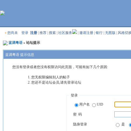
»
您尚未
登录
注册
|
推荐
|
搜索
|
社区服务
|
邀请注册
|
银行
|
无图版
|
风格切
蓝调粤语
» 论坛提示
蓝调粤语 提示信息
您没有登录或者您没有权限访问此页面，可能有如下几个原因:
您无权限编辑别人的帖子
您还不是论坛会员,请先登录论坛
登录
用户名
UID
密 码
隐身登录
是