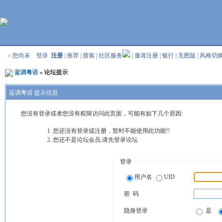
»
您尚未
登录
注册
|
推荐
|
搜索
|
社区服务
|
邀请注册
|
银行
|
无图版
|
风格切
蓝调粤语
» 论坛提示
蓝调粤语 提示信息
您没有登录或者您没有权限访问此页面，可能有如下几个原因:
您还没有登录或注册，暂时不能使用此功能!!
您还不是论坛会员,请先登录论坛
登录
用户名
UID
密 码
隐身登录
是