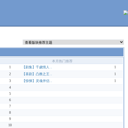
本月热门推荐
1
【剧集】千歲情人 ..
1
2
【喜剧】凸務之王 ..
1
3
【惊悚】灵魂伴侣 ..
1
4
5
6
7
8
9
10