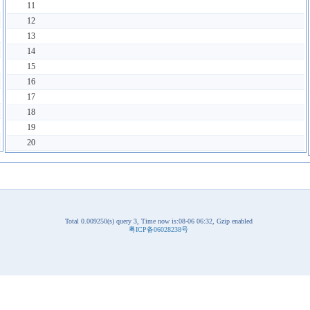
11
12
13
14
15
16
17
18
19
20
Total 0.009250(s) query 3, Time now is:08-06 06:32, Gzip enabled
粤ICP备06028238号