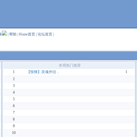
换
|
帮助
|
Home首页
|
论坛首页
|
本周热门推荐
1
【惊悚】灵魂伴侣 ..
1
2
3
4
5
6
7
8
9
10