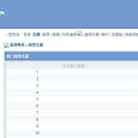
»
您尚未
登录
注册
|
推荐
|
搜索
|
社区服务
|
邀请注册
|
银行
|
无图版
|
风格切
蓝调粤语
»
推荐主题
热门推荐主题
今日热门推荐
1
2
3
4
5
6
7
8
9
10