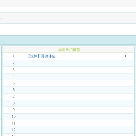
行
本周热门推荐
1
【惊悚】灵魂伴侣 ..
1
2
3
4
5
6
7
8
9
10
11
12