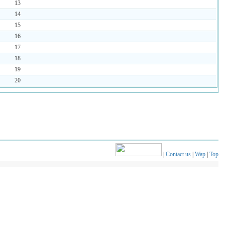
13
14
15
16
17
18
19
20
|
Contact us
|
Wap
|
Top