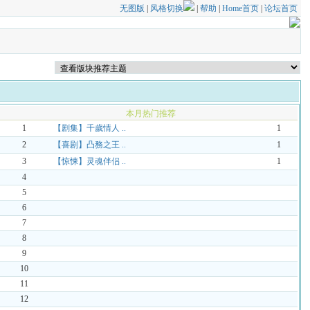
无图版
|
风格切换
|
帮助
|
Home首页
|
论坛首页
本月热门推荐
1
【剧集】千歲情人 ..
1
2
【喜剧】凸務之王 ..
1
3
【惊悚】灵魂伴侣 ..
1
4
5
6
7
8
9
10
11
12