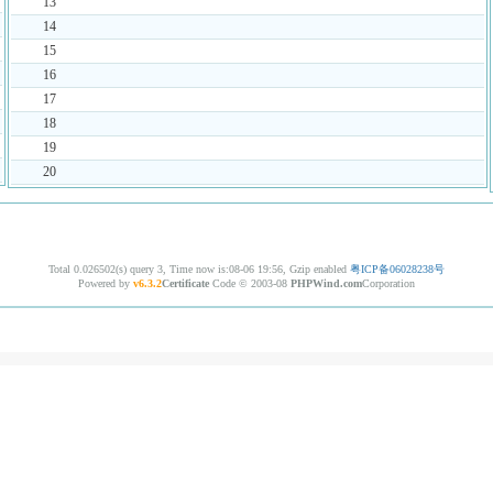
13
14
15
16
17
18
19
20
Total 0.026502(s) query 3, Time now is:08-06 19:56, Gzip enabled
粤ICP备06028238号
Powered by
v6.3.2
Certificate
Code © 2003-08
PHPWind.com
Corporation