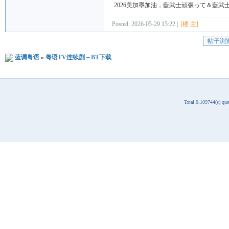
2026美加墨加油，藍武士頑張って＆藍武
Posted: 2026-05-29 15:22 |
[楼 主]
帖子浏
蓝调粤语
»
粤语TV连续剧－BT下载
Total 0.109744(s) qu