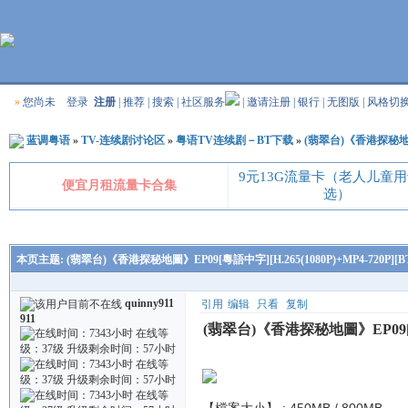
»
您尚未
登录
注册
|
推荐
|
搜索
|
社区服务
|
邀请注册
|
银行
|
无图版
|
风格切
蓝调粤语
»
TV-连续剧讨论区
»
粤语TV连续剧－BT下载
»
(翡翠台)《香港探秘地圖》E
9元13G流量卡（老人儿童
便宜月租流量卡合集
选）
本页主题:
(翡翠台)《香港探秘地圖》EP09[粵語中字][H.265(1080P)+MP4-720P][B
quinny911
引用
编辑
只看
复制
911
(翡翠台)《香港探秘地圖》EP09[粵語中字
【檔案大小】 : 450MB / 800MB