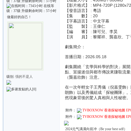
【影片格式】 : MP4-720P (1280x720)
【發音語言】 : 粵語
【集 數】 : 20
做最好的自己！
【字幕語言】 : 中文字幕
【監 製】 : 王偉仁
【編 審】 : 陳可兒、李昊
【演 員】 : 黎耀祥、龔嘉欣、
劇集簡介：
首播日期：2026.05.18
劇集圍繞「玄學與科學的對決」展開
點、宣揚迷信與都市傳說來賺取流量
级别:
强的不是人
（龔嘉欣飾）注意。
在一次年輕女子王秀儀（倪嘉雯飾）
[0]
朗飾）以及秀儀組成「探秘團隊」。
然現象背後的驚人真相與人性秘密。
附件：
TVBOXNOW 香港探秘地圖 EP09.t
附件：
TVBOXNOW 香港探秘地圖 EP09_H
2024元气满满向前冲（Be your best self）